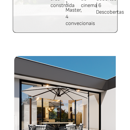
1
construída
cinema
| 6
Master,
Descobertas
4
convecionais